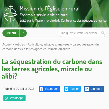
MENU
Accueil
»
Articles
»
Agriculture, initiatives, analyses
»
La séquestration du
carbone dans les terres agricoles, miracle ou alibi?
La séquestration du carbone dans
les terres agricoles, miracle ou
alibi?
Publié le 20 juillet 2018
Facebook
Twitter
Linkedin
WhatsApp