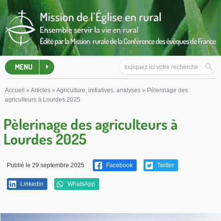
MENU
Accueil
»
Articles
»
Agriculture, initiatives, analyses
»
Pèlerinage des
agriculteurs à Lourdes 2025
Pèlerinage des agriculteurs à
Lourdes 2025
Publié le 29 septembre 2025
Facebook
Twitter
Linkedin
WhatsApp