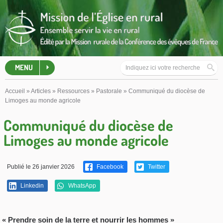
MENU
Accueil
»
Articles
»
Ressources
»
Pastorale
»
Communiqué du diocèse de
Limoges au monde agricole
Communiqué du diocèse de
Limoges au monde agricole
Publié le 26 janvier 2026
Facebook
Twitter
Linkedin
WhatsApp
« Prendre soin de la terre et nourrir les hommes »