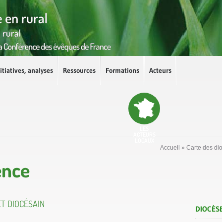
itiatives, analyses
Ressources
Formations
Acteurs
LES
ACTEURS
LOCAUX
Accueil
»
Carte des di
ence
T DIOCÉSAIN
DIOCÈS