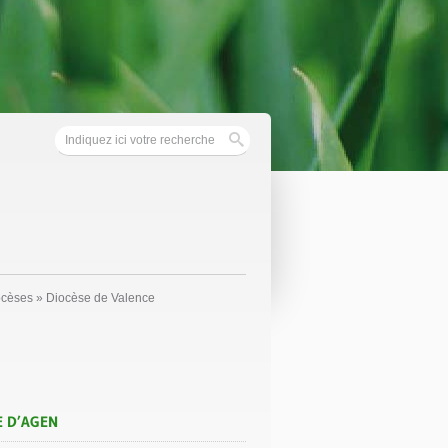
ocèses
»
Diocèse de Valence
E D’AGEN