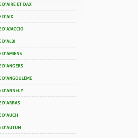
 D’AIRE ET DAX
 D’AIX
 D’AJACCIO
 D’ALBI
E D’AMIENS
E D’ANGERS
E D’ANGOULÊME
E D’ANNECY
E D’ARRAS
E D’AUCH
E D’AUTUN