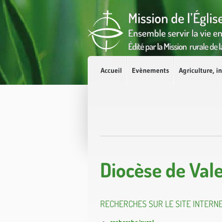
Accès direct au contenu
Accès direct à la recherche
Accès direct au menu
Accueil
Evènements
Agriculture, in
Diocèse de Val
RECHERCHES SUR LE SITE INTERNE
recherche 'rural